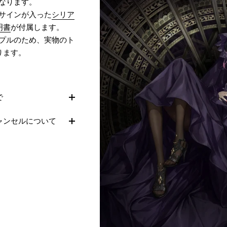
なります。
サインが入った
シリア
明書
が付属します。
プルのため、実物のト
ります。
で
ャンセルについて