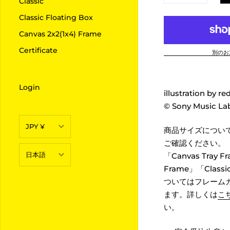
Classic
60
Classic Floating Box
Canvas 2x2(1x4) Frame
45
Certificate
別のお
B2
B3
Login
illustration by re
B4
© Sony Music Lab
B5
JPY ¥
商品サイズについ
ご確認ください。
JPY ¥
日本語
「Canvas Tray F
TWD $
Frame」「Classic
日本語
ついてはフレーム
ます。詳しくは
こ
繁體中文
い。