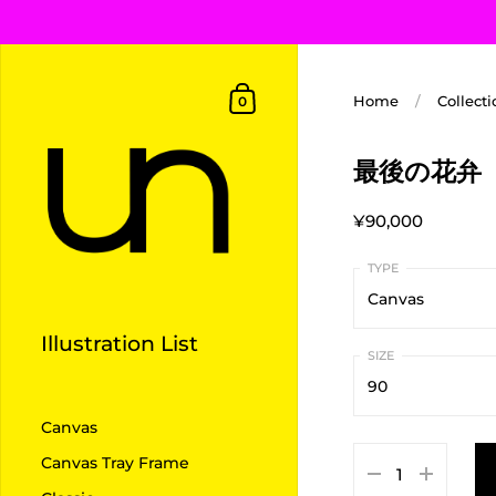
Home
/
Collecti
0
最後の花弁
¥90,000
Canvas
Illustration List
Canvas
90
Canvas Tray Fra
Canvas
90
Classic
Canvas Tray Frame
75
Floating Box